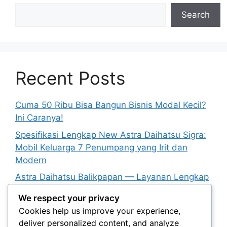
Search
Recent Posts
Cuma 50 Ribu Bisa Bangun Bisnis Modal Kecil?
Ini Caranya!
Spesifikasi Lengkap New Astra Daihatsu Sigra:
Mobil Keluarga 7 Penumpang yang Irit dan
Modern
Astra Daihatsu Balikpapan — Layanan Lengkap
untuk Mobil Impian Anda
We respect your privacy
Cara Mendapatkan Penawaran Terbaik di Astra
Cookies help us improve your experience,
Daihatsu Karawaci
deliver personalized content, and analyze